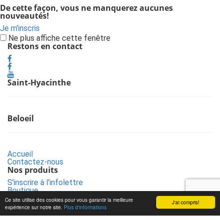
De cette façon, vous ne manquerez aucunes
nouveautés!
Je m'inscris
Ne plus affiche cette fenêtre
Restons en contact
Saint-Hyacinthe
Beloeil
Accueil
Contactez-nous
Nos produits
S'inscrire à l'infolettre
Boutique
Vendre vos livres
Ce site utilise des cookies pour vous garantir la meilleure
J'ai compris!
Recherche de livres
expérience sur notre site.
Plus d'informations
Nouveautés de la semaine